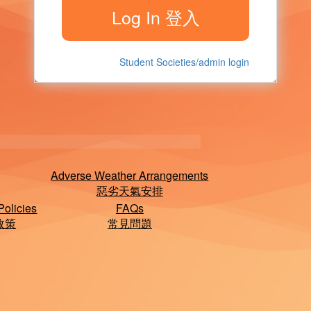
Student Societies/admin login
Adverse Weather Arrangements
惡劣天氣安排
Policies
FAQs
政策
常見問題